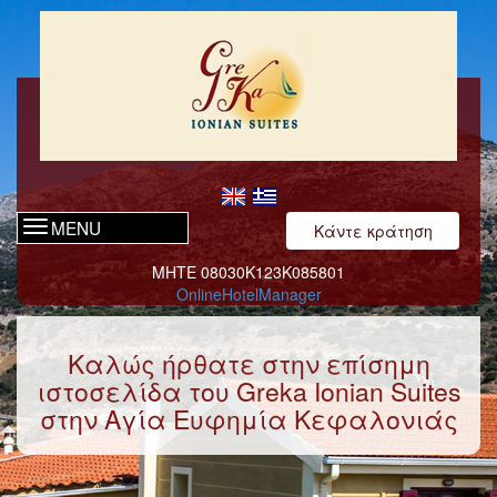
MENU
Κάντε κράτηση
ΜΗΤΕ 08030Κ123Κ085801
OnlineHotelManager
Καλώς ήρθατε στην επίσημη
ιστοσελίδα του Greka Ionian Suites
στην Αγία Ευφημία Κεφαλονιάς